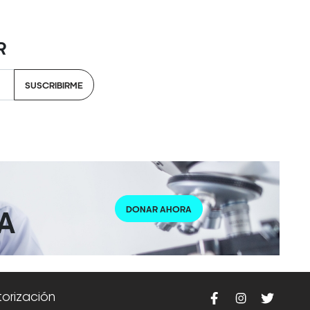
R
SUSCRIBIRME
DONAR AHORA
A
torización