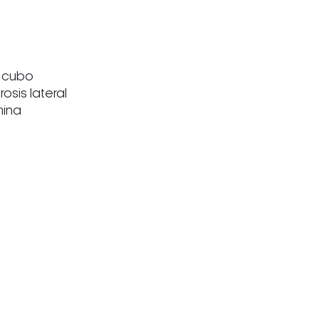
l cubo
osis lateral
mina