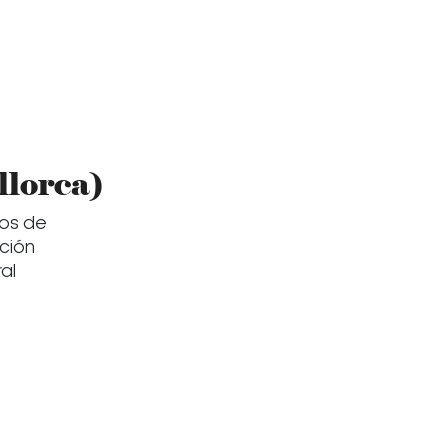
lorca)
ros de
cción
al