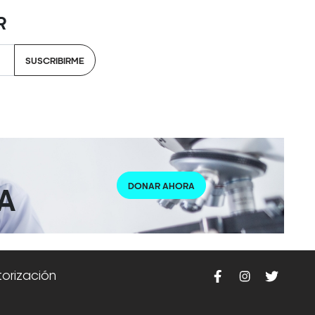
R
SUSCRIBIRME
DONAR AHORA
A
torización