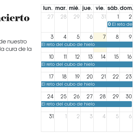
lun.
mar.
mié.
jue.
vie.
sáb.
dom.
cierto
27
28
29
30
31
1
2
0
El reto del 
3
4
5
6
7
8
9
 de nuestro
El reto del cubo de hielo
la cura de la
10
11
12
13
14
15
16
El reto del cubo de hielo
17
18
19
20
21
22
23
El reto del cubo de hielo
24
25
26
27
28
29
30
El reto del cubo de hielo
31
1
2
3
4
5
6