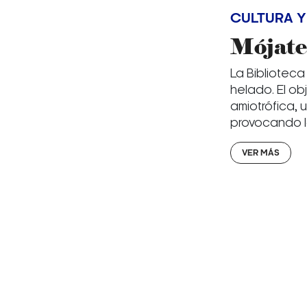
CULTURA Y
Mójate 
La Biblioteca
helado. El ob
amiotrófica,
provocando la
VER MÁS