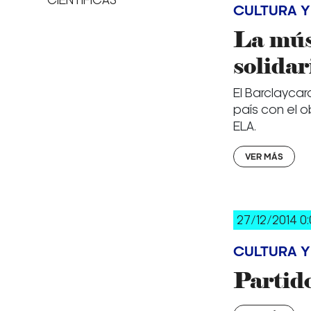
CIENTÍFICAS
CULTURA Y
La músi
solid
El Barclaycar
país con el o
ELA.
VER MÁS
27/12/2014 0:
CULTURA Y
Partid