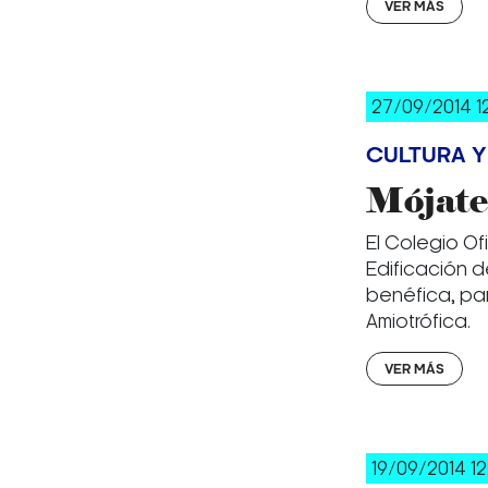
VER MÁS
27/09/2014 1
CULTURA Y
Mójate
El Colegio Of
Edificación d
benéfica, par
Amiotrófica.
VER MÁS
19/09/2014 12