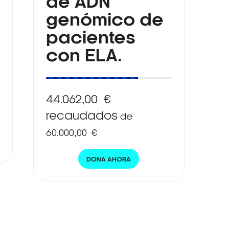
de ADN
genómico de
pacientes
con ELA.
44.062,00 €
recaudados
de
60.000,00 €
DONA AHORA