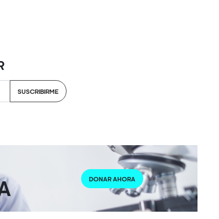
R
SUSCRIBIRME
DONAR AHORA
A