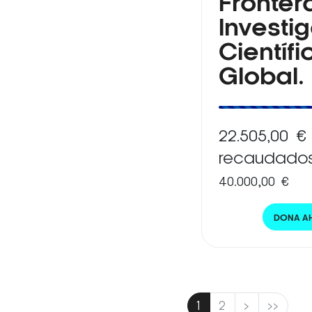
Fronter
Investi
Científi
Global.
22.505,00 €
recaudado
40.000,00 €
DONA A
1
2
>
>>