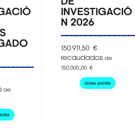
DE
IGACIÓ
INVESTIGACIÓ
N 2026
S
IGADO
150.911,50 €
recaudados
de
150.000,00 €
DONA AHORA
s
de
HORA