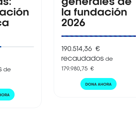
as:
generales de
gación
la fundación
ca
2026
190.514,36 €
recaudados
de
s
179.980,75 €
de
DONA AHORA
HORA