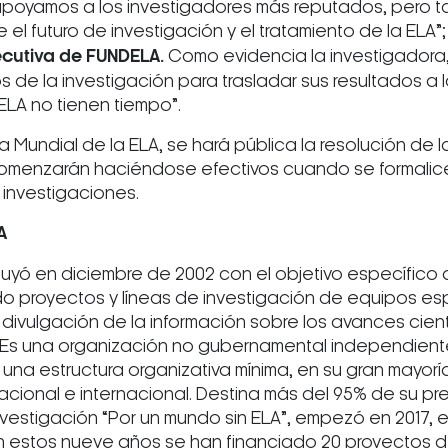
oyamos a los investigadores más reputados, pero tam
 el futuro de investigación y el tratamiento de la ELA”
ecutiva de FUNDELA.
Como evidencia la investigadora,
s de la investigación para trasladar sus resultados a l
ELA no tienen tiempo”.
 Día Mundial de la ELA, se hará pública la resolución d
menzarán haciéndose efectivos cuando se formalice e
s investigaciones.
A
uyó en diciembre de 2002 con el objetivo específico d
o proyectos y líneas de investigación de equipos esp
a divulgación de la información sobre los avances cient
. Es una organización no gubernamental independient
una estructura organizativa mínima, en su gran mayorí
nacional e internacional. Destina más del 95% de su p
vestigación “Por un mundo sin ELA”, empezó en 2017, 
n estos nueve años se han financiado 20 proyectos de