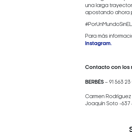
una larga trayector
apostando ahora po
#PorUnMundoSinE
Para más informaci
Instagram.
Contacto con los 
BERBĒS
– 91 563 23
Carmen Rodríguez 
Joaquín Soto -637