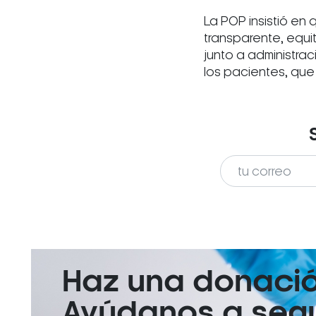
La POP insistió en
transparente, equit
junto a administra
los pacientes, que 
Haz una donaci
Ayúdanos a segui