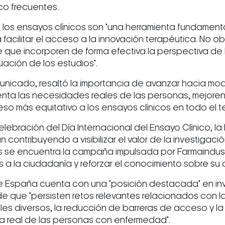
o frecuentes.
los ensayos clínicos son "una herramienta fundamenta
a facilitar el acceso a la innovación terapéutica. No
 que incorporen de forma efectiva la perspectiva de 
luación de los estudios".
unicado, resaltó la importancia de avanzar hacia mode
ta las necesidades reales de las personas, mejoren 
o más equitativo a los ensayos clínicos en todo el terr
lebración del Día Internacional del Ensayo Clínico, la
n contribuyendo a visibilizar el valor de la investigaci
llas se encuentra la campaña impulsada por Farmaindu
s a la ciudadanía y reforzar el conocimiento sobre su 
 España cuenta con una "posición destacada" en inves
de que "persisten retos relevantes relacionados con l
files diversos, la reducción de barreras de acceso y l
ia real de las personas con enfermedad".