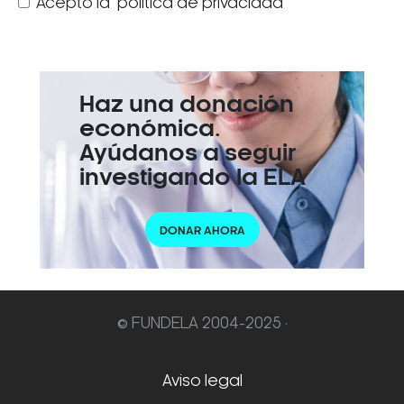
Acepto la
política de privacidad
Haz una donación
económica.
Ayúdanos a seguir
investigando la ELA
DONAR AHORA
© FUNDELA 2004-2025 ·
Aviso legal