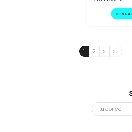
DONA A
1
2
>
>>