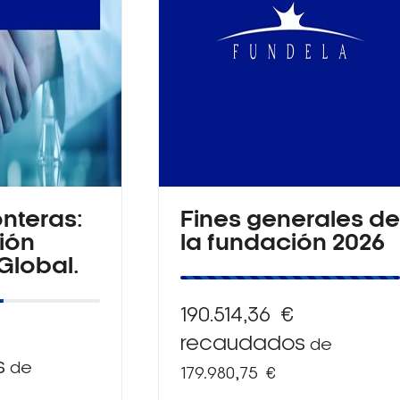
onteras:
Fines generales de
ión
la fundación 2026
 Global.
190.514,36 €
recaudados
de
s
de
179.980,75 €