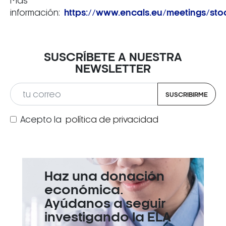
Más
información:
https://www.encals.eu/meetings/sto
SUSCRÍBETE A NUESTRA
NEWSLETTER
SUSCRIBIRME
Acepto la
política de privacidad
Haz una donación
económica.
Ayúdanos a seguir
investigando la ELA