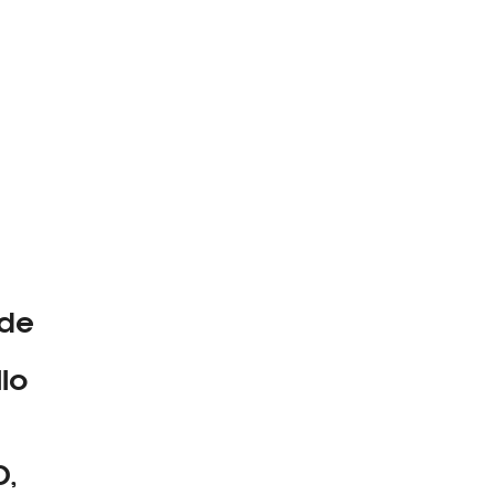
 de
llo
D,