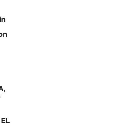
in
on
A,
S
 EL