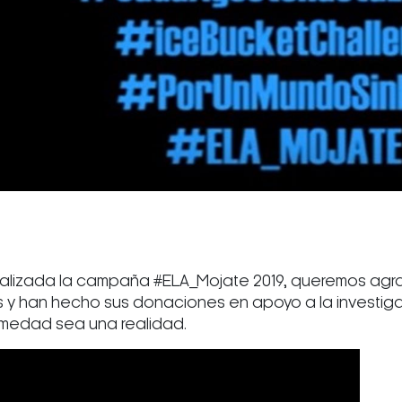
nalizada la campaña #ELA_Mojate 2019, queremos agr
 y han hecho sus donaciones en apoyo a la investigac
rmedad sea una realidad.