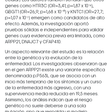
genes como HTR3C (OR=3,41; p=1,87 x 10⁻⁸),
GBGT1 (OR=26,9; p=1,68 x 10⁻¹⁰) y KNTC1 (OR=27,7;
p=1,07 x 10⁻⁷) emergen como candidatos de alto
efecto. Además, la investigación aportó
pruebas sólidas e independientes para validar
genes cuya evidencia previa era limitada, como
ARPP21, DNAJC7 y CFAP410.
Un aspecto relevante del estudio es la relación
entre la genética y la evolución de la
enfermedad. Los investigadores observaron que
en el gen ARPP21 existe una variante específica
denominada p.P563L que se asocia con un
inicio más temprano de los síntomas y un curso
de la enfermedad más agresivo, con una
supervivencia media reducida en 19,5 meses.
Asimismo, los análisis indican que el riesgo
genético no suele deberse a una sola
mutación, sino que respalda un modelo